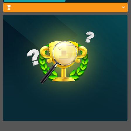
HASIL TIDAK DITEMUKAN